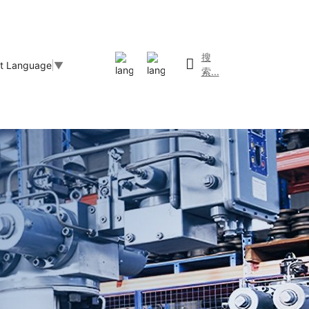
搜
ct Language
▼
索...