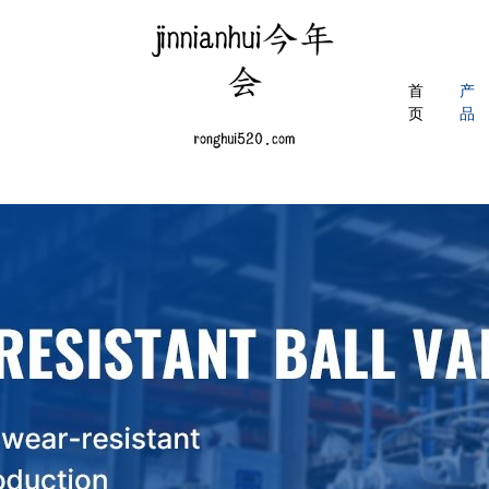
首
产
页
品