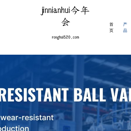
首
产
页
品