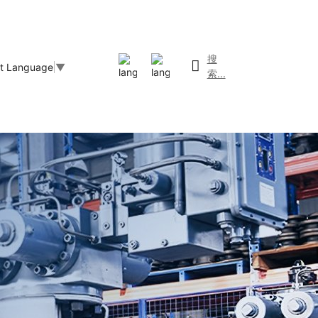
搜
ct Language
▼
索...